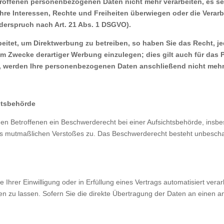
troffenen personenbezogenen Daten nicht mehr verarbeiten, es se
 Ihre Interessen, Rechte und Freiheiten überwiegen oder die Ver
derspruch nach Art. 21 Abs. 1 DSGVO).
itet, um Direktwerbung zu betreiben, so haben Sie das Recht, je
 Zwecke derartiger Werbung einzulegen; dies gilt auch für das P
n, werden Ihre personenbezogenen Daten anschließend nicht meh
htsbehörde
n Betroffenen ein Beschwerderecht bei einer Aufsichtsbehörde, insbe
 des mutmaßlichen Verstoßes zu. Das Beschwerderecht besteht unbescha
Ihrer Einwilligung oder in Erfüllung eines Vertrags automatisiert verar
 zu lassen. Sofern Sie die direkte Übertragung der Daten an einen an