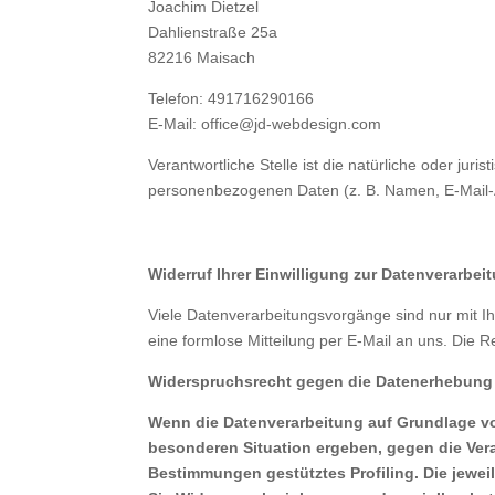
Joachim Dietzel
Dahlienstraße 25a
82216 Maisach
Telefon: 491716290166
E-Mail: office@jd-webdesign.com
Verantwortliche Stelle ist die natürliche oder ju
personenbezogenen Daten (z. B. Namen, E-Mail-Ad
Widerruf Ihrer Einwilligung zur Datenverarbei
Viele Datenverarbeitungsvorgänge sind nur mit Ihre
eine formlose Mitteilung per E-Mail an uns. Die R
Widerspruchsrecht gegen die Datenerhebung 
Wenn die Datenverarbeitung auf Grundlage von A
besonderen Situation ergeben, gegen die Vera
Bestimmungen gestütztes Profiling. Die jewe