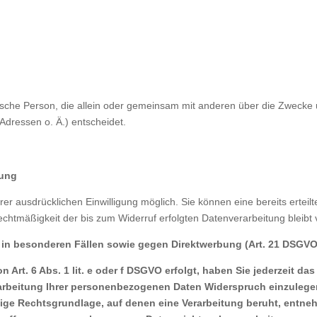
ristische Person, die allein oder gemeinsam mit anderen über die Zwecke
ressen o. Ä.) entscheidet.
tung
r ausdrücklichen Einwilligung möglich. Sie können eine bereits erteilt
echtmäßigkeit der bis zum Widerruf erfolgten Datenverarbeitung bleibt
in besonderen Fällen sowie gegen Direktwerbung (Art. 21 DSGVO
rt. 6 Abs. 1 lit. e oder f DSGVO erfolgt, haben Sie jederzeit das 
rbeitung Ihrer personenbezogenen Daten Widerspruch einzulegen; d
ilige Rechtsgrundlage, auf denen eine Verarbeitung beruht, entn